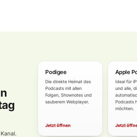
Podigee
Apple P
Die direkte Heimat des
Ideal für i
Podcasts mit allen
und alle, d
in
Folgen, Shownotes und
automatisc
tag
sauberem Webplayer.
Podcasts 
möchten.
Jetzt öffnen
Jetzt öffn
Kanal.