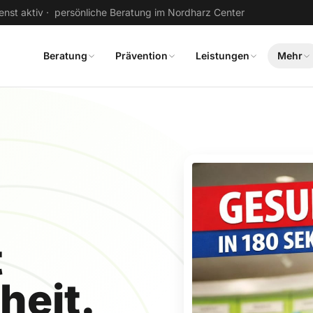
enst aktiv · persönliche Beratung im Nordharz Center
Beratung
Prävention
Leistungen
Mehr
t
heit.