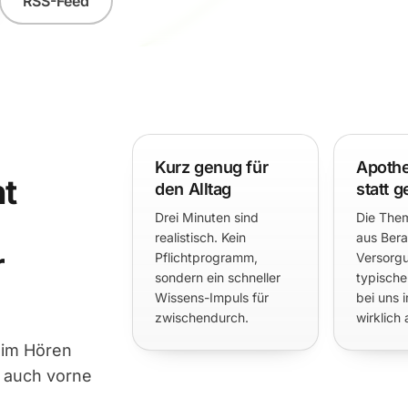
RSS-Feed
Kurz genug für
Apoth
ht
den Alltag
statt 
Drei Minuten sind
Die Th
realistisch. Kein
aus Bera
r
Pflichtprogramm,
Versorg
sondern ein schneller
typische
Wissens-Impuls für
bei uns 
zwischendurch.
wirklich
eim Hören
 auch vorne