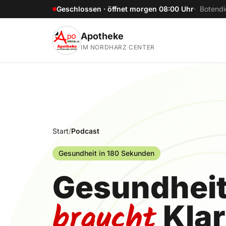
Zum Hauptinhalt springen
Geschlossen · öffnet morgen 08:00 Uhr
· Botendi
Apotheke
IM NORDHARZ CENTER
Start
/
Podcast
Gesundheit in 180 Sekunden
Gesundhei
braucht
Klar