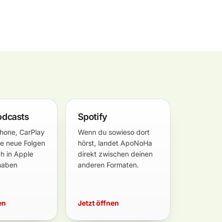
odcasts
Spotify
Phone, CarPlay
Wenn du sowieso dort
ie neue Folgen
hörst, landet ApoNoHa
h in Apple
direkt zwischen deinen
haben
anderen Formaten.
en
Jetzt öffnen