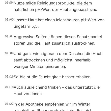
Nutze milde Reinigungsprodukte, die dem
00:54
natürlichen pH-Wert der Haut angepasst sind.
Unsere Haut hat einen leicht sauren pH-Wert von
01:00
ungefähr 5,5.
Aggressive Seifen können diesen Schutzmantel
01:04
stören und die Haut zusätzlich austrocknen.
Und ganz wichtig: nach dem Duschen die Haut
01:09
sanft abtrocknen und möglichst innerhalb
weniger Minuten eincremen.
So bleibt die Feuchtigkeit besser erhalten.
01:16
Auch ausreichend trinken – das unterstützt die
01:18
Haut von innen.
In der Apotheke empfehlen wir im Winter
01:22
reichhaltige Pflegeprodukte, zum Beispiel