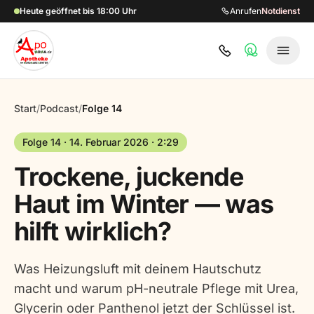
Zum Hauptinhalt springen
Heute geöffnet bis 18:00 Uhr
Anrufen
Notdienst
Start
/
Podcast
/
Folge 14
Folge 14 · 14. Februar 2026 · 2:29
Trockene, juckende
Haut im Winter — was
hilft wirklich?
Was Heizungsluft mit deinem Hautschutz
macht und warum pH-neutrale Pflege mit Urea,
Glycerin oder Panthenol jetzt der Schlüssel ist.