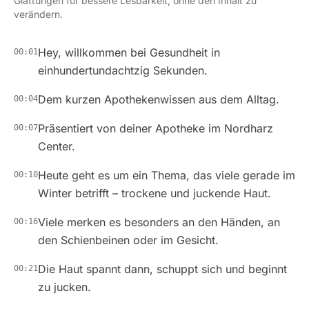
Glättungen für bessere Lesbarkeit, ohne den Inhalt zu
verändern.
Hey, willkommen bei Gesundheit in
00:01
einhundertundachtzig Sekunden.
Dem kurzen Apothekenwissen aus dem Alltag.
00:04
Präsentiert von deiner Apotheke im Nordharz
00:07
Center.
Heute geht es um ein Thema, das viele gerade im
00:10
Winter betrifft – trockene und juckende Haut.
Viele merken es besonders an den Händen, an
00:16
den Schienbeinen oder im Gesicht.
Die Haut spannt dann, schuppt sich und beginnt
00:21
zu jucken.