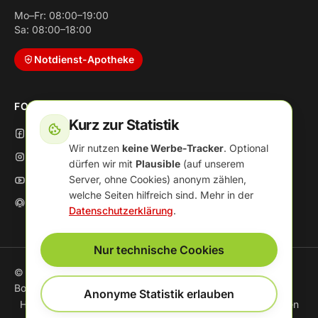
Mo–Fr: 08:00–19:00
Sa: 08:00–18:00
Notdienst-Apotheke
FOLGE UNS
Kurz zur Statistik
Facebook
Wir nutzen
keine Werbe-Tracker
. Optional
Instagram
dürfen wir mit
Plausible
(auf unserem
Server, ohne Cookies) anonym zählen,
YouTube
welche Seiten hilfreich sind. Mehr in der
Podcast
Datenschutzerklärung
.
Nur technische Cookies
© 2026 Apotheke im Nordharz Center · Inh. Susanne
Bormann
Anonyme Statistik erlauben
Häufige Fragen
Impressum
Datenschutz
Cookie-Einstellungen