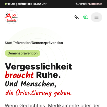
Zum Hauptinhalt springen
Heute geöffnet bis 18:00 Uhr
Anrufen
Notdienst
Start
/
Prävention
/
Demenzprävention
Demenzprävention
Vergesslichkeit
braucht
Ruhe.
Und Menschen,
die Orientierung geben.
Wenn Gedächtnis, Medikamente oder der