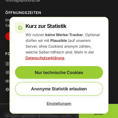
info@aponoha.de
ÖFFNUNGSZEITEN
Mo–Fr: 08:00–19:00
Kurz zur Statistik
Sa: 08:00–18:00
Wir nutzen
keine Werbe-Tracker
. Optional
Notdienst-Apotheke
dürfen wir mit
Plausible
(auf unserem
Server, ohne Cookies) anonym zählen,
welche Seiten hilfreich sind. Mehr in der
FOLGE UNS
Datenschutzerklärung
.
Facebook
Nur technische Cookies
Instagram
YouTube
Anonyme Statistik erlauben
Podcast
Einstellungen
Anrufen
WhatsApp
Termin
© 2026 Apotheke im Nordharz Center · Inh. Susanne