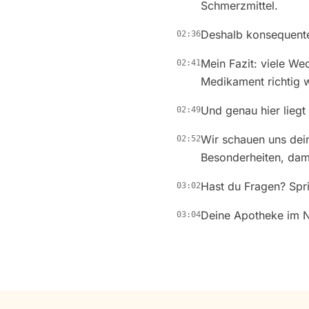
Schmerzmittel.
Deshalb konsequente
02:36
Mein Fazit: viele We
02:41
Medikament richtig w
Und genau hier liegt
02:49
Wir schauen uns dein
02:52
Besonderheiten, dami
Hast du Fragen? Spri
03:02
Deine Apotheke im N
03:04