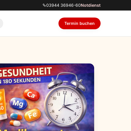
03944 36946-60
Notdienst
Termin buchen