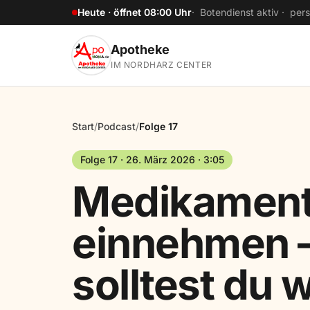
Zum Hauptinhalt springen
Heute · öffnet 08:00 Uhr
· Botendienst aktiv · per
Apotheke
IM NORDHARZ CENTER
Start
/
Podcast
/
Folge 17
Folge 17 · 26. März 2026 · 3:05
Medikamente
einnehmen 
solltest du 