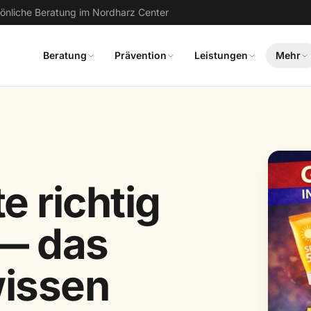
sönliche Beratung im Nordharz Center
Beratung
Prävention
Leistungen
Mehr
 richtig
— das
wissen