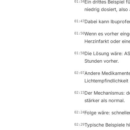
Ein drittes Beispiel
01:34
niedrig dosiert, also
Dabei kann Ibuprofe
01:47
Wenn es vorher eing
01:50
Herzinfarkt oder ein
Die Lösung wäre: AS
01:58
Stunden vorher.
Andere Medikamente 
02:07
Lichtempfindlichkeit
Der Mechanismus: der
02:15
stärker als normal.
Folge wäre: schnell
02:24
Typische Beispiele h
02:29