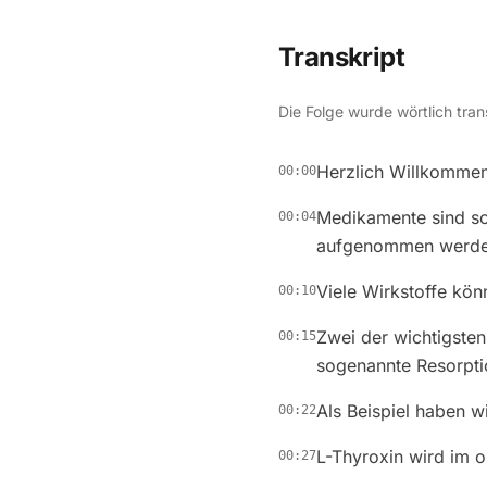
Transkript
Die Folge wurde wörtlich tran
Herzlich Willkommen
00:00
Medikamente sind sch
00:04
aufgenommen werde
Viele Wirkstoffe kö
00:10
Zwei der wichtigste
00:15
sogenannte Resorpti
Als Beispiel haben w
00:22
L-Thyroxin wird im 
00:27