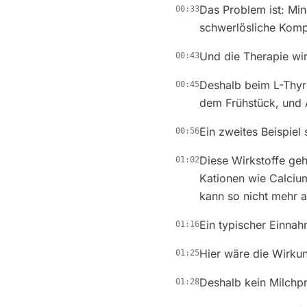
Das Problem ist: Min
00:33
schwerlösliche Komp
Und die Therapie wir
00:43
Deshalb beim L-Thyr
00:45
dem Frühstück, und 
Ein zweites Beispiel
00:56
Diese Wirkstoffe geh
01:02
Kationen wie Calciu
kann so nicht mehr
Ein typischer Einnah
01:16
Hier wäre die Wirkun
01:25
Deshalb kein Milchpr
01:28