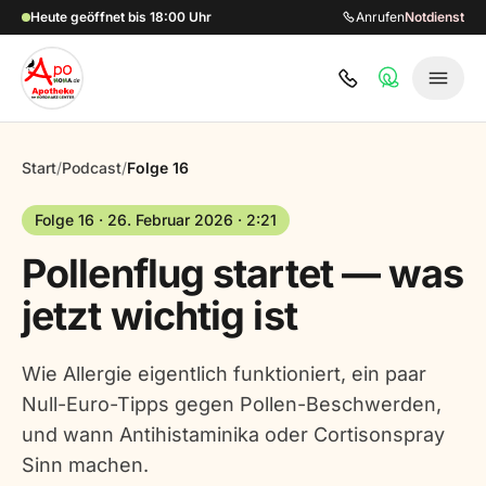
Zum Hauptinhalt springen
Heute geöffnet bis 18:00 Uhr
Anrufen
Notdienst
Start
/
Podcast
/
Folge 16
Folge 16 · 26. Februar 2026 · 2:21
Pollenflug startet — was
jetzt wichtig ist
Wie Allergie eigentlich funktioniert, ein paar
Null-Euro-Tipps gegen Pollen-Beschwerden,
und wann Antihistaminika oder Cortisonspray
Sinn machen.