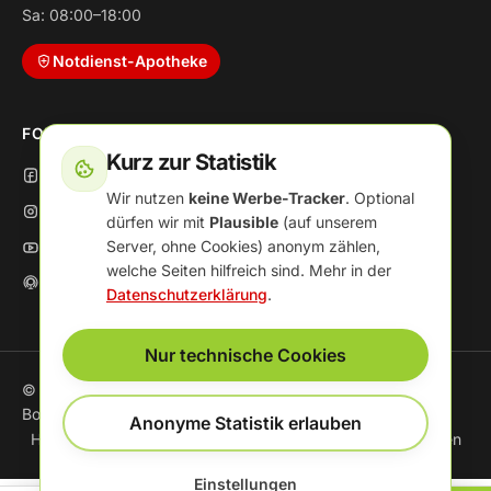
Sa: 08:00–18:00
Notdienst-Apotheke
FOLGE UNS
Kurz zur Statistik
Facebook
Wir nutzen
keine Werbe-Tracker
. Optional
Instagram
dürfen wir mit
Plausible
(auf unserem
Server, ohne Cookies) anonym zählen,
YouTube
welche Seiten hilfreich sind. Mehr in der
Podcast
Datenschutzerklärung
.
Nur technische Cookies
© 2026 Apotheke im Nordharz Center · Inh. Susanne
Bormann
Anonyme Statistik erlauben
Häufige Fragen
Impressum
Datenschutz
Cookie-Einstellungen
Einstellungen