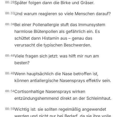
Später folgen dann die Birke und Gräser.
00:28
Und warum reagieren so viele Menschen darauf?
00:31
Bei einer Pollenallergie stuft das Immunsystem
00:34
harmlose Blütenpollen als gefährlich ein. Es
schüttet dann Histamin aus – genau das
verursacht die typischen Beschwerden.
Viele fragen sich jetzt: was hilft mir nun am
00:44
besten?
Wenn hauptsächlich die Nase betroffen ist,
00:48
können antiallergische Nasensprays effektiv sein.
Cortisonhaltige Nasensprays wirken
00:54
entzündungshemmend direkt an der Schleimhaut.
Wichtig ist: sie sollten regelmäßig angewendet
00:59
werden und nicht nur bei Bedarf, da sie ihre volle