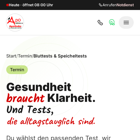
Zum Hauptinhalt springen
Heute · öffnet 08:00 Uhr
Anrufen
Notdienst
Start
/
Termin
/
Bluttests & Speicheltests
Termin
Gesundheit
braucht
Klarheit.
Und Tests,
die alltagstauglich sind.
Du wählst den passenden Test, wir