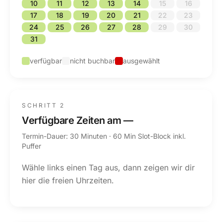
10
11
12
13
14
15
16
17
18
19
20
21
22
23
24
25
26
27
28
29
30
31
verfügbar
nicht buchbar
ausgewählt
SCHRITT 2
Verfügbare Zeiten am
—
Termin-Dauer: 30 Minuten · 60 Min Slot-Block inkl.
Puffer
Wähle links einen Tag aus, dann zeigen wir dir
hier die freien Uhrzeiten.