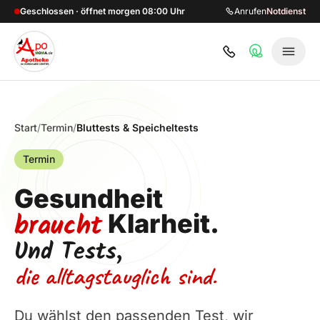
Zum Hauptinhalt springen
Geschlossen · öffnet morgen 08:00 Uhr
Anrufen
Notdienst
Start
/
Termin
/
Bluttests & Speicheltests
Termin
Gesundheit
braucht
Klarheit.
Und Tests,
die alltagstauglich sind.
Du wählst den passenden Test, wir