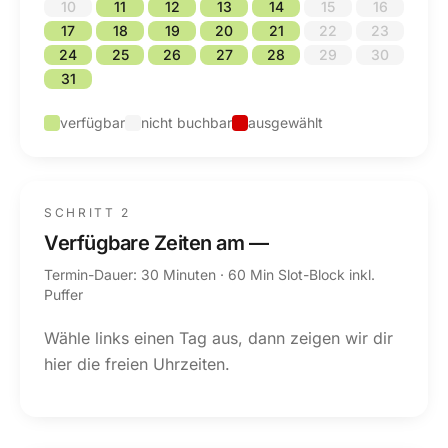
10
11
12
13
14
15
16
17
18
19
20
21
22
23
24
25
26
27
28
29
30
31
verfügbar
nicht buchbar
ausgewählt
SCHRITT 2
Verfügbare Zeiten am
—
Termin-Dauer: 30 Minuten · 60 Min Slot-Block inkl.
Puffer
Wähle links einen Tag aus, dann zeigen wir dir
hier die freien Uhrzeiten.