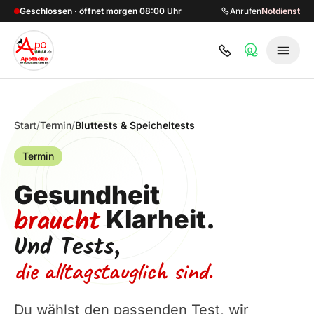
Zum Hauptinhalt springen
Geschlossen · öffnet morgen 08:00 Uhr
Anrufen
Notdienst
Start
/
Termin
/
Bluttests & Speicheltests
Termin
Gesundheit
braucht
Klarheit.
Und Tests,
die alltagstauglich sind.
Du wählst den passenden Test, wir