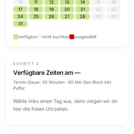
10
11
12
13
14
15
16
17
18
19
20
21
22
23
24
25
26
27
28
29
30
31
verfügbar
nicht buchbar
ausgewählt
SCHRITT 2
Verfügbare Zeiten am
—
Termin-Dauer: 30 Minuten · 60 Min Slot-Block inkl.
Puffer
Wähle links einen Tag aus, dann zeigen wir dir
hier die freien Uhrzeiten.