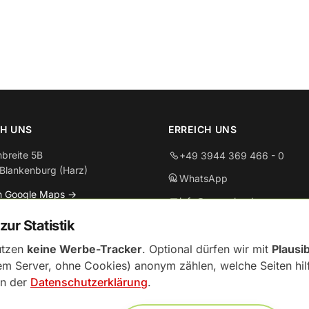
H UNS
ERREICH UNS
breite 5B
+49 3944 369 466 - 0
Blankenburg (Harz)
WhatsApp
in Google Maps →
info@aponoha.de
zur Statistik
ÖFFNUNGSZEITEN
utzen
keine Werbe-Tracker
. Optional dürfen wir mit
Plausi
Mo–Fr: 08:00–19:00
m Server, ohne Cookies) anonym zählen, welche Seiten hilf
Sa: 08:00–18:00
in der
Datenschutzerklärung
.
Notdienst-Apotheke