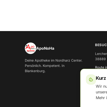
BESUC
ApoNoHa
Lerchen
38889 
Deine Apotheke im Nordharz Center.
Persönlich. Kompetent. In
Route 
Blankenburg.
Kurz 
Wir n
unsere
Mehr 