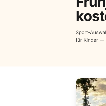
Früh
kost
Sport-Auswah
für Kinder —