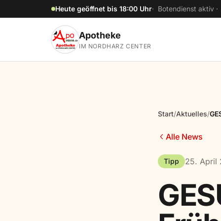
Zum Hauptinhalt springen
Heute geöffnet bis 18:00 Uhr
· Botendienst aktiv 
Apotheke
IM NORDHARZ CENTER
Start
/
Aktuelles
/
GES
Alle News
25. April
Tipp
GES