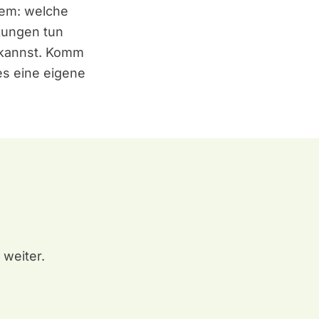
rem: welche
kungen tun
 kannst. Komm
 es eine eigene
 weiter.